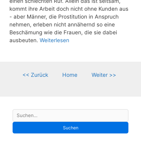
einen schlechten Ruf. Allein das ist seltsam,
kommt ihre Arbeit doch nicht ohne Kunden aus
- aber Männer, die Prostitution in Anspruch
nehmen, erleben nicht annähernd so eine
Beschämung wie die Frauen, die sie dabei
ausbeuten.
Weiterlesen
<< Zurück
Home
Weiter >>
S
Suchen
u
Suchen
c