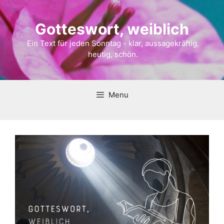
Gotteswort, weiblich
Ein Text für jeden Sonntag - klar, aussagekräftig,
heutig, schön.
Menu