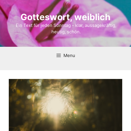
Gotteswort, weiblich
Ein Text für jeden Sonntag - klar, aussagekräftig,
heutig, schön.
Menu