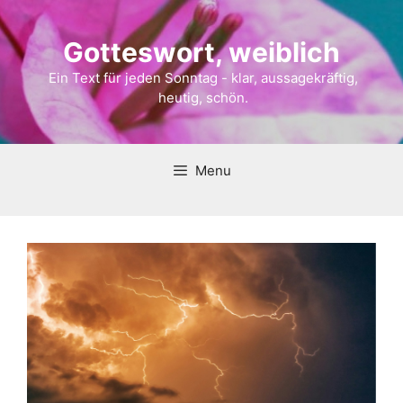
Gotteswort, weiblich
Ein Text für jeden Sonntag - klar, aussagekräftig,
heutig, schön.
Menu