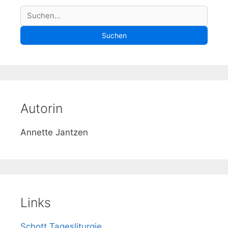
S
Suchen
u
Suchen
c
h
e
Autorin
Annette Jantzen
Links
Schott Tagesliturgie