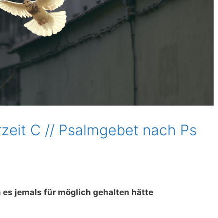
rzeit C // Psalmgebet nach Ps
es jemals für möglich gehalten hätte