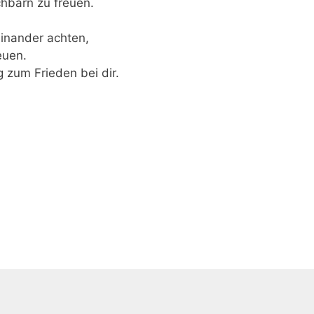
chbarn zu freuen.
einander achten,
reuen.
 zum Frieden bei dir.