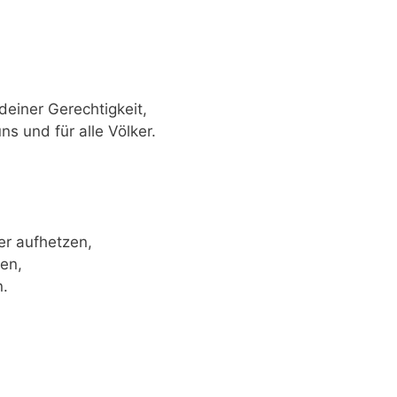
einer Gerechtigkeit,
uns und
für alle Völker.
er aufhetzen,
len,
n.