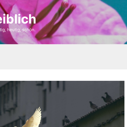
iblich
tig, heutig, schön.