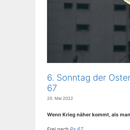
6. Sonntag der Oste
67
20. Mai 2022
Wenn Krieg näher kommt, als man 
Frei nach
Ps 67
.