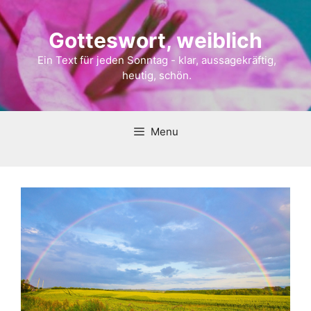
Gotteswort, weiblich
Ein Text für jeden Sonntag - klar, aussagekräftig,
heutig, schön.
Menu