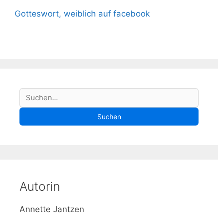
Gotteswort, weiblich auf facebook
S
Suchen
u
Suchen
c
h
e
Autorin
Annette Jantzen