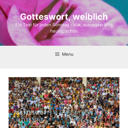
Gotteswort, weiblich
Ein Text für jeden Sonntag - klar, aussagekräftig,
heutig, schön.
Menu