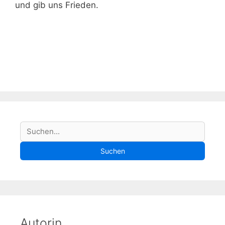
und gib uns Frieden.
S
Suchen
u
Suchen
c
h
e
Autorin