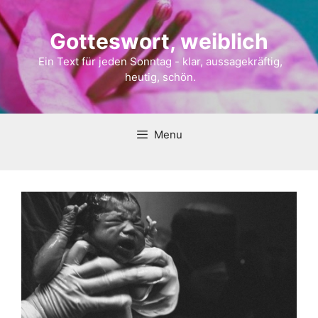
Gotteswort, weiblich
Ein Text für jeden Sonntag - klar, aussagekräftig,
heutig, schön.
Menu