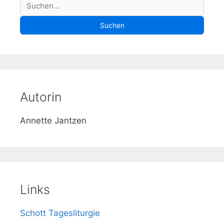
S
Suchen
u
Suchen
c
h
e
Autorin
Annette Jantzen
Links
Schott Tagesliturgie