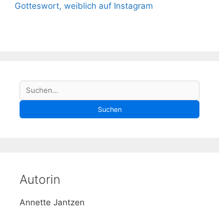
Gotteswort, weiblich auf Instagram
S
Suchen
u
Suchen
c
h
e
Autorin
Annette Jantzen