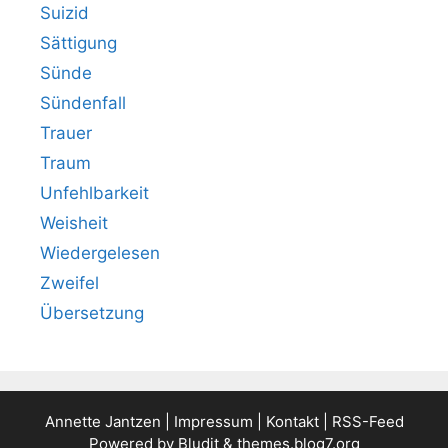
Suizid
Sättigung
Sünde
Sündenfall
Trauer
Traum
Unfehlbarkeit
Weisheit
Wiedergelesen
Zweifel
Übersetzung
Annette Jantzen |
Impressum
|
Kontakt
|
RSS-Feed
Powered by
Bludit
&
themes.blog7.org