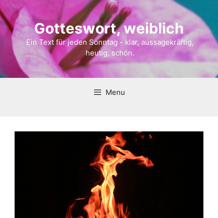
Gotteswort, weiblich
Ein Text für jeden Sonntag - klar, aussagekräftig,
heutig, schön.
Menu