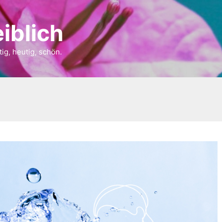
iblich
tig, heutig, schön.