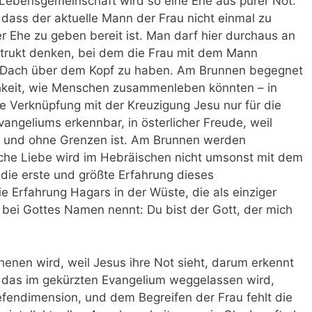
 Lebensgemeinschaft wird so eine Ehe aus purer Not.
 dass der aktuelle Mann der Frau nicht einmal zu
r Ehe zu geben bereit ist. Man darf hier durchaus an
strukt denken, bei dem die Frau mit dem Mann
 Dach über dem Kopf zu haben. Am Brunnen begegnet
ichkeit, wie Menschen zusammenleben könnten – in
ie Verknüpfung mit der Kreuzigung Jesu nur für die
ngeliums erkennbar, in österlicher Freude, weil
s und ohne Grenzen ist. Am Brunnen werden
che Liebe wird im Hebräischen nicht umsonst mit dem
die erste und größte Erfahrung dieses
 Erfahrung Hagars in der Wüste, die als einziger
bei Gottes Namen nennt: Du bist der Gott, der mich
enen wird, weil Jesus ihre Not sieht, darum erkennt
 das im gekürzten Evangelium weggelassen wird,
fendimension, und dem Begreifen der Frau fehlt die