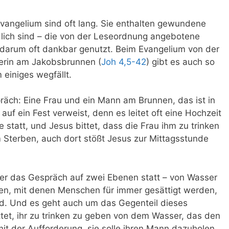
angelium sind oft lang. Sie enthalten gewundene
dlich sind – die von der Leseordnung angebotene
 darum oft dankbar genutzt.
Beim Evangelium von der
erin am Jakobsbrunnen (
Joh 4,5-42
) gibt es auch so
einiges wegfällt.
räch: Eine Frau und ein Mann am Brunnen, das ist in
s auf ein Fest verweist, denn es leitet oft eine Hochzeit
e statt, und Jesus bittet, dass die Frau ihm zu trinken
 Sterben, auch dort stößt Jesus zur Mittagsstunde
ier das Gespräch auf zwei Ebenen statt – von Wasser
en, mit denen Menschen für immer gesättigt werden,
nd. Und es geht auch um das Gegenteil dieses
ttet, ihr zu trinken zu geben von dem Wasser, das den
 mit der Aufforderung, sie solle ihren Mann dazuholen.