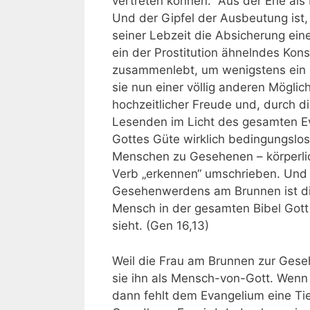
vertreten können.
Aus der Ehe als
Und der Gipfel der Ausbeutung ist,
seiner Lebzeit die Absicherung eine
ein der Prostitution ähnelndes Kon
zusammenlebt, um wenigstens ein
sie nun einer völlig anderen Mögl
hochzeitlicher Freude und, durch d
Lesenden im Licht des gesamten Eva
Gottes Güte wirklich bedingungslo
Menschen zu Gesehenen – körperli
Verb „erkennen“ umschrieben. Und 
Gesehenwerdens am Brunnen ist die
Mensch in der gesamten Bibel Gott 
sieht. (Gen 16,13)
Weil die Frau am Brunnen zur Geseh
sie ihn als Mensch-von-Gott. Wenn
dann fehlt dem Evangelium eine Tie