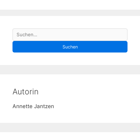
S
Suchen
u
Suchen
c
h
e
Autorin
Annette Jantzen