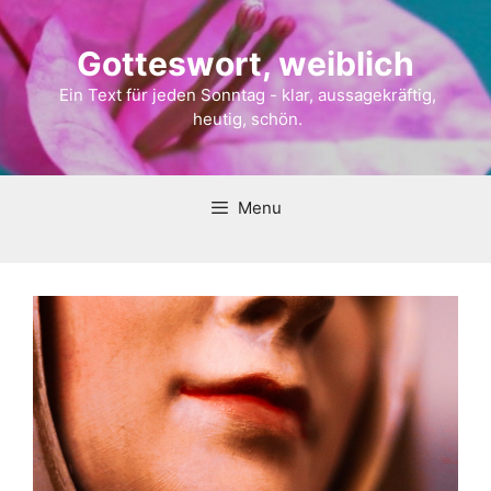
Gotteswort, weiblich
Ein Text für jeden Sonntag - klar, aussagekräftig,
heutig, schön.
Menu