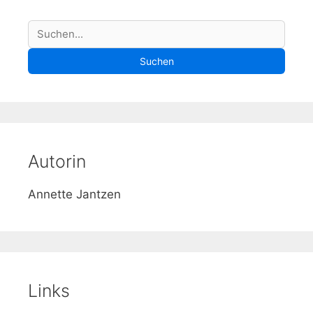
S
Suchen
u
Suchen
c
h
e
Autorin
Annette Jantzen
Links