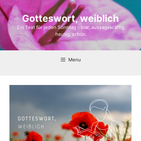
Gotteswort, weiblich
Ein Text für jeden Sonntag - klar, aussagekräftig,
heutig, schön.
Menu