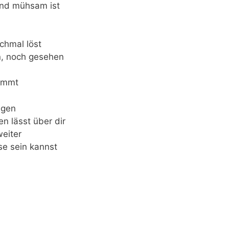
nd mühsam ist
chmal löst
n, noch gesehen
kommt
agen
en lässt über dir
eiter
e sein kannst