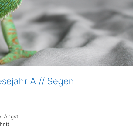
sejahr A // Segen
el Angst
ritt