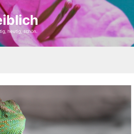
iblich
tig, heutig, schön.