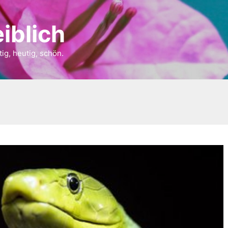
iblich
tig, heutig, schön.