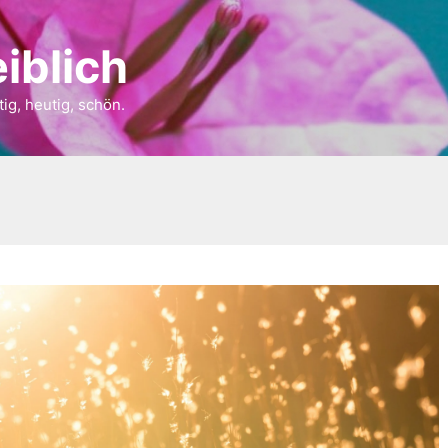
iblich
tig, heutig, schön.