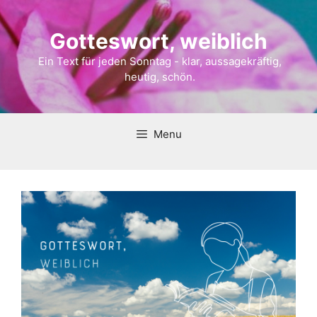
Gotteswort, weiblich
Ein Text für jeden Sonntag - klar, aussagekräftig,
heutig, schön.
Menu