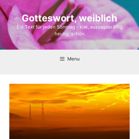
Gotteswort, weiblich
Ein Text für jeden Sonntag - klar, aussagekräftig,
heutig, schön.
Menu