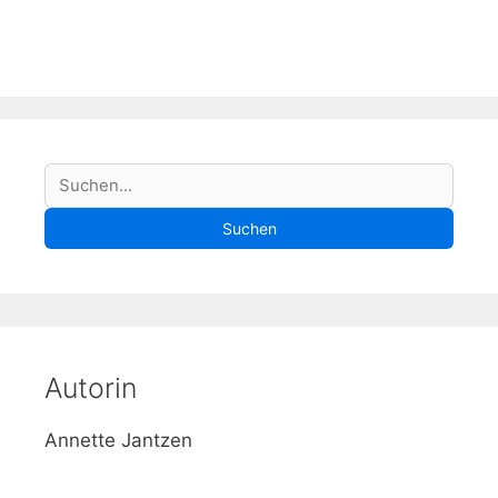
S
Suchen
u
Suchen
c
h
e
Autorin
Annette Jantzen